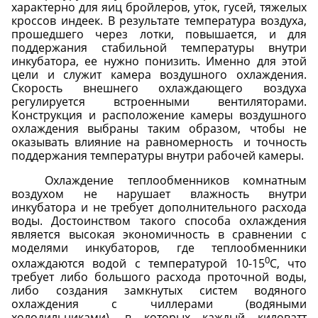
характерно для яиц бройлеров, уток, гусей, тяжелых
кроссов индеек. В результате температура воздуха,
прошедшего через лотки, повышается, и для
поддержания стабильной температуры внутри
инкубатора, ее нужно понизить. Именно для этой
цели и служит камера воздушного охлаждения.
Скорость внешнего охлаждающего воздуха
регулируется встроенными вентиляторами.
Конструкция и расположение камеры воздушного
охлаждения выбраны таким образом, чтобы не
оказывать влияние на равномерность
и точность
поддержания температуры внутри рабочей камеры.
Охлаждение теплообменников комнатным
воздухом не нарушает влажность внутри
инкубатора и не требует дополнительного расхода
воды. Достоинством такого способа охлаждения
является высокая экономичность в сравнении с
моделями инкубаторов, где теплообменники
0
охлаждаются водой с температурой 10-15
С, что
требует либо большого расхода проточной воды,
либо создания замкнутых систем водяного
охлаждения с чиллерами (водяными
холодильниками), в которых каждый киловатт